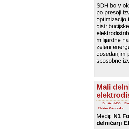
SDH bo v okvi
po presoji i
optimizacijo
distribucijsk
elektrodistrib
milijardne n
zeleni energ
dosedanjim p
sposobne izv
Mali deln
elektrodi
Društvo MDS
Ele
Elektro Primorska
Medij:
N1 Fo
delničarji
E