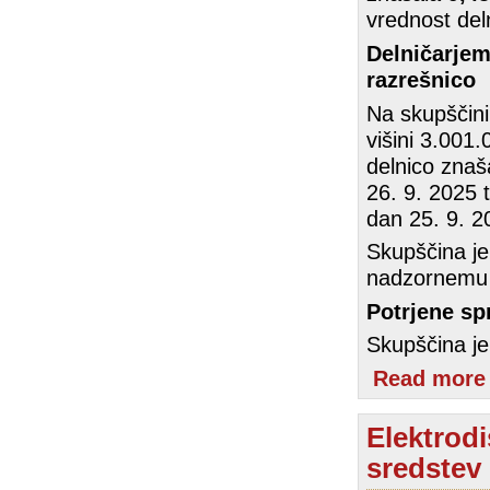
vrednost del
Delničarjem
razrešnico
Na skupščini 
višini 3.001.
delnico znaš
26. 9. 2025 t
dan 25. 9. 2
Skupščina je
nadzornemu 
Potrjene s
Skupščina je
Read more
Elektrodi
sredstev 