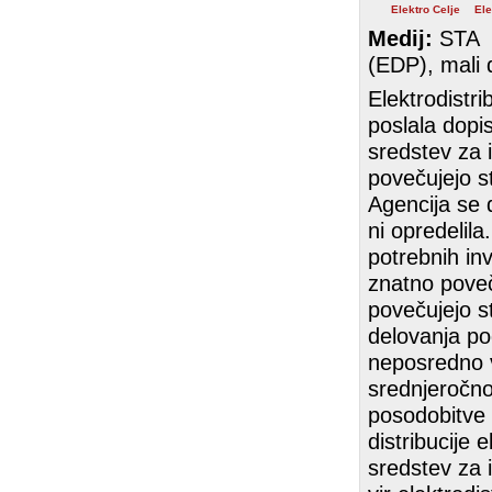
Elektro Celje
Ele
Medij:
STA
(EDP), mali d
Elektrodistri
poslala dopi
sredstev za 
povečujejo st
Agencija se 
ni opredelila
potrebnih in
znatno poveč
povečujejo str
delovanja pod
neposredno vp
srednjeročno
posodobitve 
distribucije 
sredstev za 