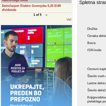
nadzornega sveta
Spletna stra
Delničarjem Elektro Gorenjska 0,25 EUR
dividende
1 of 5
››
Več
Družba:
Oznaka delni
Borza:
ISIN koda:
Osnovni kapit
Število vseh 
Lastne delnic
Število delnič
Knjigovodska 
preteklega po