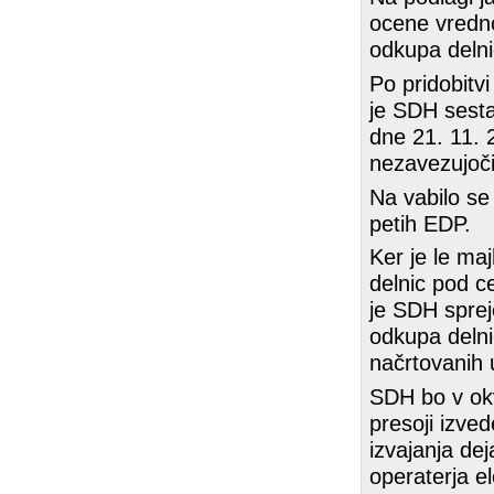
ocene vredno
odkupa delni
Po pridobitv
je SDH sesta
dne 21. 11. 2
nezavezujoči
Na vabilo se
petih EDP.
Ker je le maj
delnic pod ce
je SDH sprej
odkupa delni
načrtovanih u
SDH bo v okvi
presoji izve
izvajanja de
operaterja el