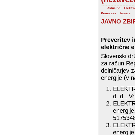
Aktualno
Elektro
Primorska
Novice
JAVNO ZBIR
Preveritev i
električne e
Slovenski drž
za račun Rep
delničarjev z
energije (v n
ELEKTRO 
d. d., V
ELEKTRO
energije
517534
ELEKTRO
energije