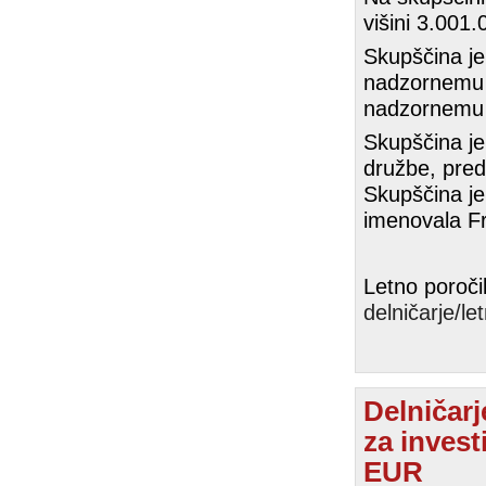
višini 3.001.
Skupščina je
nadzornemu s
nadzornemu 
Skupščina j
družbe, pred
Skupščina je
imenovala Fr
Letno poroči
delničarje/le
Delničarj
za invest
EUR