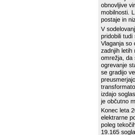
obnovljive vi
mobilnosti. 
postaje in ni
V sodelovanj
pridobili tud
Vlaganja so 
zadnjih leti
omrežja, da s
ogrevanje st
se gradijo v
preusmerjajo
transformator
izdajo sogla
je občutno ma
Konec leta 2
elektrarne po
poleg tekočih
19.165 soglas