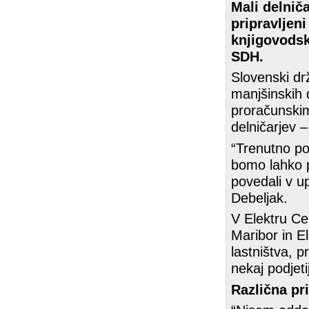
Mali delniča
pripravljeni
knjigovodsk
SDH.
Slovenski dr
manjšinskih d
proračunski
delničarjev –
“Trenutno po
bomo lahko p
povedali v u
Debeljak.
V Elektru Cel
Maribor in E
lastništva, p
nekaj podjeti
Različna pr