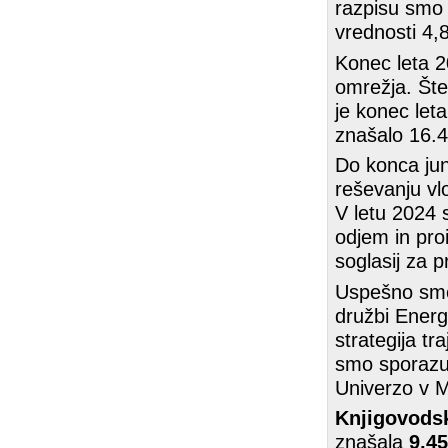
razpisu smo 
vrednosti 4,
Konec leta 2
omrežja. Štev
je konec let
znašalo 16.4
Do konca jun
reševanju vlo
V letu 2024 s
odjem in proi
soglasij za 
Uspešno smo 
družbi Energi
strategija t
smo sporazu
Univerzo v M
Knjigovodsk
znašala
9,45