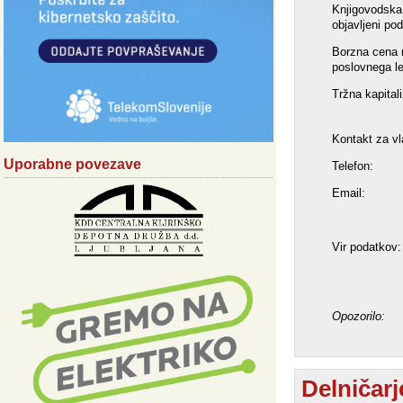
Knjigovodska 
objavljeni po
Borzna cena n
poslovnega le
Tržna kapitali
Kontakt za vl
Uporabne povezave
Telefon:
Email:
Vir podatkov:
Opozorilo:
Delničarj