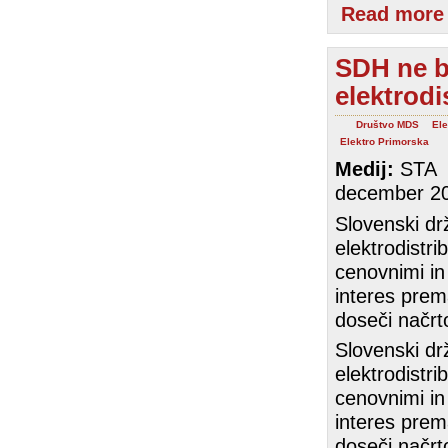
Read more
SDH ne b
elektrodi
Društvo MDS
Ele
Elektro Primorska
Medij:
STA
december 2
Slovenski dr
elektrodistrib
cenovnimi in 
interes prem
doseči načrto
Slovenski dr
elektrodistrib
cenovnimi in 
interes prem
doseči načrto