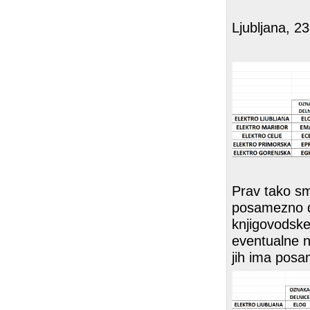
Ljubljana, 2
Prav tako smo
posamezno d
knjigovodske
eventualne n
jih ima posam