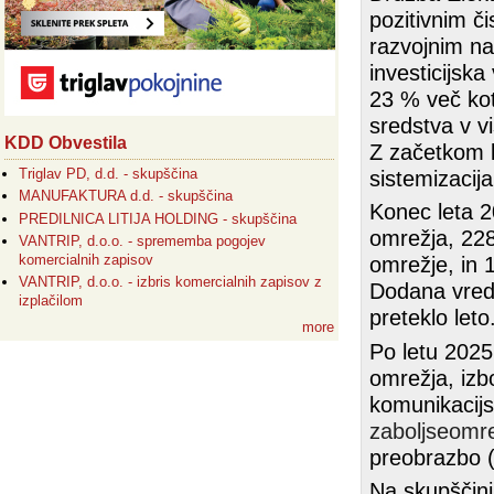
pozitivnim č
razvojnim nač
investicijsk
23 % več kot
sredstva v v
KDD Obvestila
Z začetkom l
Triglav PD, d.d. - skupščina
sistemizacij
MANUFAKTURA d.d. - skupščina
Konec leta 2
PREDILNICA LITIJA HOLDING - skupščina
omrežja, 228
VANTRIP, d.o.o. - sprememba pogojev
komercialnih zapisov
omrežje, in 
VANTRIP, d.o.o. - izbris komercialnih zapisov z
Dodana vredn
izplačilom
preteklo leto
more
Po letu 2025
omrežja, izb
komunikacijsk
zaboljseomre
preobrazbo (
Na skupščini 