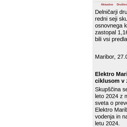
Aktualno
Društv
Delničarji dr
redni seji s
osnovnega ka
zastopal 1,1
bili vsi predl
Maribor, 27.
Elektro Mar
ciklusom v 
Skupščina se
leto 2024 z 
sveta o preve
Elektro Mari
vodenja in na
letu 2024.