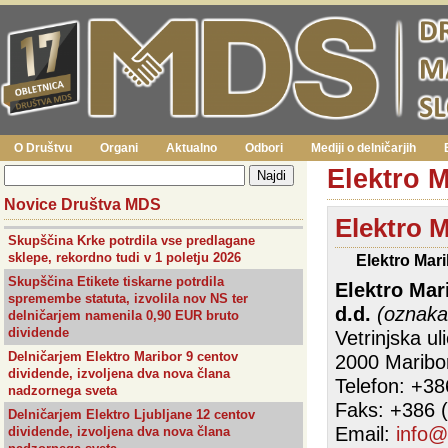
O Društvu
Organi
Aktualno
Odbori
Mediji o delničarjih
Elektro 
Novice Društva MDS
Elektro M
Skupščina Krke potrdila vse predlagane
sklepe, rekordno tudi v 1 poletju 2026
Elektro Mar
Skupščina Etikete tiskarne potrdila
Elektro Mari
spremembe statuta, izvolila nov NS ter
d.d.
(oznaka
delničarjem namenila 0,90 EUR bruto
dividende
Vetrinjska ul
Delničarjem Elektro Maribor 9 centov
2000 Maribo
dividende, izvoljena dva nova člana
Telefon: +38
nadzornega sveta
Faks: +386 (
Delničarjem Elektro Ljubljane 12 centov
Email:
info@
dividende, izvoljena dva nova člana