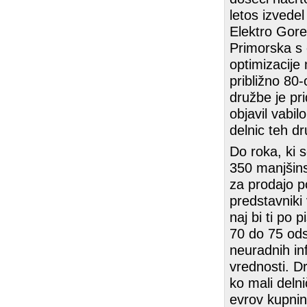
letos izvedel
Elektro Goren
Primorska s 
optimizacije
približno 80-
družbe je pr
objavil vabil
delnic teh dr
Do roka, ki s
350 manjšinsk
za prodajo p
predstavniki
naj bi ti po 
70 do 75 ods
neuradnih in
vrednosti. D
ko mali delni
evrov kupnin