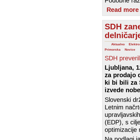
Podobne razs
Read more
SDH zane
delničar
Aktualno
Elektro
Primorska
Novice
SDH preveril
Ljubljana, 
za prodajo 
ki bi bili z
izvede nobe
Slovenski drž
Letnim načrt
upravljavskih
(EDP), s cilj
optimizacije 
Na podlagi j