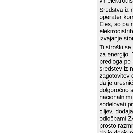
vir elektrodis
Sredstva iz
operater kom
Eles, so pa 
elektrodistri
izvajanje stor
Ti stroški se
za energijo.
predloga po 
sredstev iz 
zagotovitev d
da je uresni
dolgoročno st
nacionalnimi 
sodelovati p
ciljev, doda
odločbami ZA
prosto razmno
da je dopis p