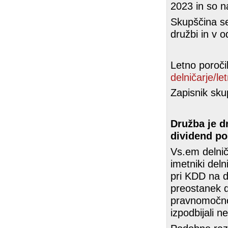
2023 in so na
Skupščina se
družbi in v o
Letno poroči
delničarje/le
Zapisnik sku
Družba je d
dividend po
Vs.em delniča
imetniki del
pri KDD na d
preostanek d
pravnomočno 
izpodbijali n