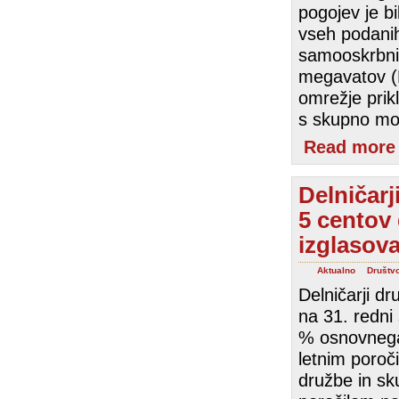
pogojev je bi
vseh podanih
samooskrbnih
megavatov (M
omrežje prik
s skupno mo
Read more
Delničarj
5 centov 
izglasova
Aktualno
Društv
Delničarji dr
na 31. redni
% osnovnega 
letnim poroč
družbe in sk