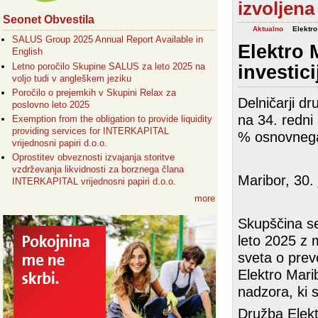
izvoljen
Seonet Obvestila
Aktualno
Elektro
SALUS Group 2025 Annual Report Available in
Elektro 
English
Letno poročilo Skupine SALUS za leto 2025 na
investic
voljo tudi v angleškem jeziku
Poročilo o prejemkih v Skupini Relax za
Delničarji dr
poslovno leto 2025
na 34. redni
Exemption from the obligation to provide liquidity
providing services for INTERKAPITAL
% osnovnega
vrijednosni papiri d.o.o.
Oprostitev obveznosti izvajanja storitve
vzdrževanja likvidnosti za borznega člana
Maribor, 30. 
INTERKAPITAL vrijednosni papiri d.o.o.
more
Skupščina se
leto 2025 z 
sveta o preve
Elektro Mari
nadzora, ki s
Družba Elekt