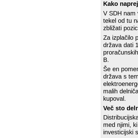
Kako napre
V SDH nam vč
tekel od tu n
zbližati pozici
Za izplačilo
država dati 
proračunskih
B.
Še en pomem
država s tem
elektroenerg
malih delniča
kupoval.
Več sto deln
Distribucijsk
med njimi, ki
investicijski 