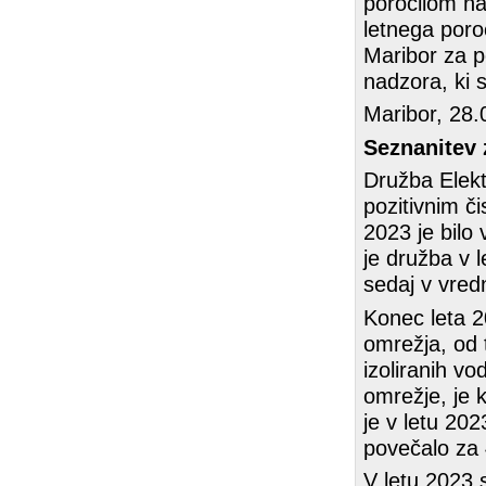
poročilom nad
letnega poro
Maribor za p
nadzora, ki s
Maribor, 28.
Seznanitev 
Družba Elekt
pozitivnim č
2023 je bilo
je družba v l
sedaj v vred
Konec leta 2
omrežja, od
izoliranih vo
omrežje, je 
je v letu 202
povečalo za 
V letu 2023 s