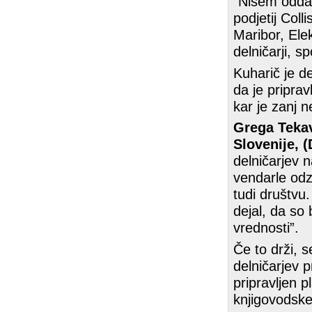
“Nisem oddal
podjetij Coll
Maribor, Ele
delničarji, sp
Kuharič je d
da je priprav
kar je zanj n
Grega Tekav
Slovenije, 
delničarjev n
vendarle odz
tudi društvu.
dejal, da so
vrednosti”.
Če to drži, 
delničarjev 
pripravljen 
knjigovodske