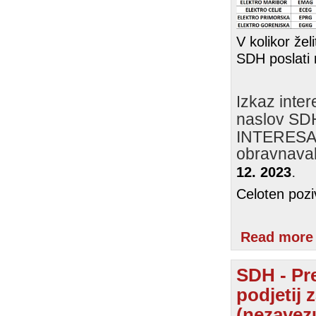
V kolikor že
SDH poslati
I
zkaz inter
naslov S
INTERESA
obravnaval 
.
12. 2023
Celoten pozi
Read more
SDH - Pre
podjetij 
(nezavezu