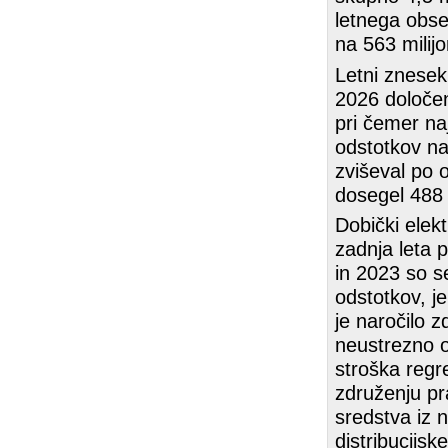
letnega obseg
na 563 milij
Letni znesek
2026 določen 
pri čemer naj
odstotkov na
zviševal po o
dosegel 488 
Dobički elek
zadnja leta 
in 2023 so s
odstotkov, j
je naročilo z
neustrezno o
stroška regr
združenju pra
sredstva iz 
distribucijs