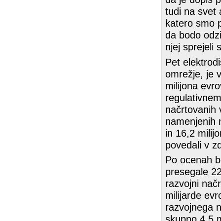
tudi na svet
katero smo po
da bodo odzi
njej sprejeli
Pet elektrodis
omrežje, je 
milijona evro
regulativnem 
načrtovanih 
namenjenih n
in 16,2 mili
povedali v z
Po ocenah bo
presegale 22
razvojni nač
milijarde evr
razvojnega n
skupno 4,5 m