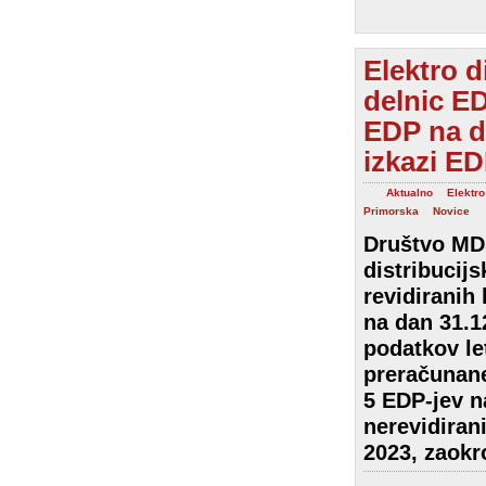
Elektro d
delnic ED
EDP na da
izkazi E
Aktualno
Elektro
Primorska
Novice
Društvo MDS 
distribucijs
revidiranih
na dan 31.1
podatkov le
preračunane
5 EDP-jev n
nerevidiran
2023, zaokr